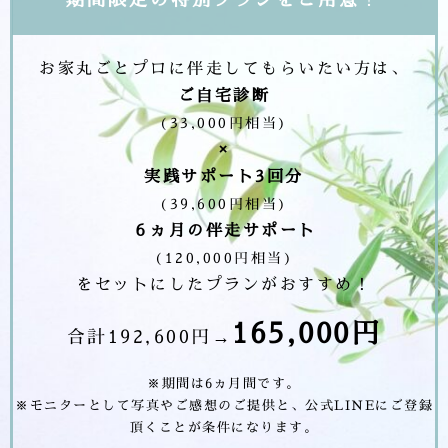
お家丸ごとプロに伴走してもらいたい方は、
ご自宅診断
(33,000円相当)
×
実践サポート3回分
(39,600円相当)
６ヵ月の伴走サポート
(120,000円相当)
をセットにしたプランがおすすめ！
165,000円
合計192,600円→
※期間は6ヵ月間です。
※モニターとして写真やご感想のご提供と、公式LINEにご登録
頂くことが条件になります。